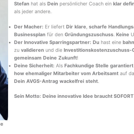
Stefan
hat als
Dein
persönlicher Coach ein
klar defi
als jeder andere.
Der Macher:
Er liefert
Dir
klare
,
scharfe
Handlungs
Businessplan
für den
Gründungszuschuss
.
Keine
U
Der Innovative Sparringspartner:
Du
hast eine
bah
zu
validieren
und die
Investitionskostenzuschuss-
gemeinsam
Deine
Zukunft
!
Deine Sicherheit:
Als
Fachkundige Stelle
garantiert
how ehemaliger Mitarbeiter vom Arbeitsamt
auf da
Dein
AVGS-Antrag
wackelfrei
steht
.
Sein Motto:
Deine innovative Idee braucht SOFOR
re