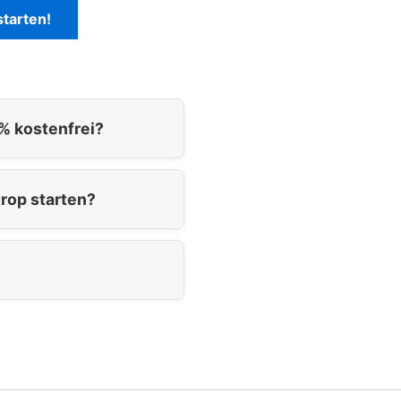
starten!
% kostenfrei?
rop starten?