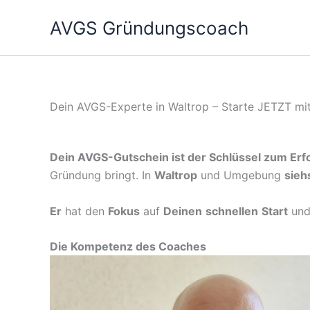
Zum
AVGS Gründungscoach
Inhalt
springen
Dein AVGS-Experte in Waltrop – Starte JETZT mi
Dein AVGS-Gutschein ist der Schlüssel zum Erfo
Gründung bringt. In
Waltrop
und Umgebung
sieh
Er
hat den
Fokus
auf
Deinen
schnellen
Start
un
Die Kompetenz des Coaches