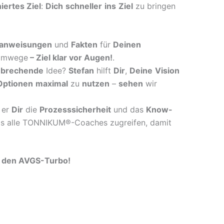
niertes Ziel
:
Dich
schneller
ins
Ziel
zu bringen
anweisungen
und
Fakten
für
Deinen
mwege
–
Ziel klar vor Augen!
.
nbrechende
Idee?
Stefan
hilft
Dir
,
Deine
Vision
Optionen
maximal
zu
nutzen
–
sehen
wir
er
Dir
die
Prozesssicherheit
und das
Know-
s alle TONNIKUM®-Coaches zugreifen, damit
T den AVGS-Turbo!