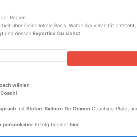
 der Region
arheit über Deine lokale Basis. Wahre Souveränität entsteh
gt
und dessen
Expertise
Du
siehst
.
 Coach wählen
-Coach!
spräch
mit
Stefan
.
Sichere
Dir
Deinen
Coaching-Platz, u
n
persönlicher
Erfolg beginnt
hier
.