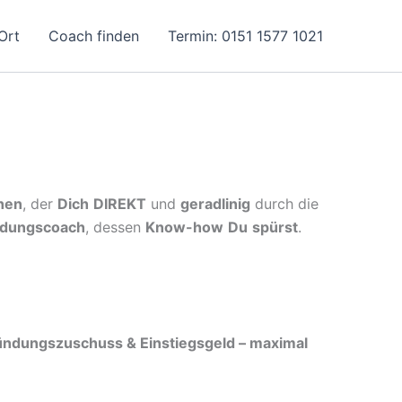
Ort
Coach finden
Termin: 0151 1577 1021
hen
, der
Dich
DIREKT
und
geradlinig
durch die
dungscoach
, dessen
Know-how
Du
spürst
.
ndungszuschuss & Einstiegsgeld – maximal