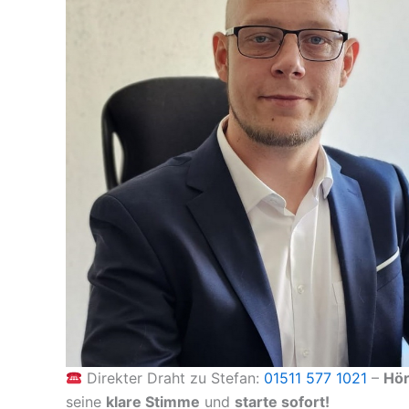
Direkter Draht zu Stefan:
01511 577 1021
–
Hö
seine
klare Stimme
und
starte sofort!