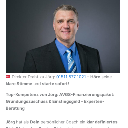
Direkter Draht zu Jörg:
01511 577 1021
–
Höre
seine
klare Stimme
und
starte sofort!
Top-Kompetenz von Jörg: AVGS-Finanzierungspaket:
Gründungszuschuss & Einstiegsgeld – Experten-
Beratung
Jörg
hat als
Dein
persönlicher Coach ein
klar definiertes