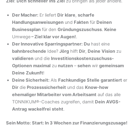
Ziel
:
Dich
schneller
ins
Ziel
zu bringen als jeder andere.
Der Macher:
Er liefert
Dir
klare
,
scharfe
Handlungsanweisungen
und
Fakten
für
Deinen
Businessplan
für den
Gründungszuschuss
.
Keine
Umwege
–
Ziel klar vor Augen!
.
Der Innovative Sparringspartner:
Du
hast eine
bahnbrechende
Idee?
Jörg
hilft
Dir
,
Deine
Vision
zu
validieren
und die
Investitionskostenzuschuss-
Optionen
maximal
zu
nutzen
–
sehen
wir
gemeinsam
Deine
Zukunft
!
Deine Sicherheit:
Als
Fachkundige Stelle
garantiert
er
Dir
die
Prozesssicherheit
und das
Know-how
ehemaliger Mitarbeiter vom Arbeitsamt
auf das alle
TONNIKUM®-Coaches zugreifen, damit
Dein
AVGS-
Antrag
wackelfrei
steht
.
Sein Motto:
Start: In 3 Wochen zur Finanzierungszusage!