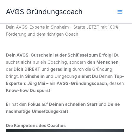
Zum
AVGS Gründungscoach
Inhalt
springen
Dein AVGS-Experte in Sinsheim – Starte JETZT mit 100%
Förderung und dem richtigen Coach!
Dein AVGS-Gutschein ist der Schlüssel zum Erfolg!
Du
suchst
nicht
nur ein Coaching, sondern
den
Menschen
,
der
Dich
DIREKT
und
geradlinig
durch die Gründung
bringt. In
Sinsheim
und Umgebung
siehst Du
Deinen
Top-
Experten
:
Jörg Mai
– ein
AVGS-Gründungscoach
, dessen
Know-how
Du
spürst
.
Er
hat den
Fokus
auf
Deinen
schnellen
Start
und
Deine
nachhaltige
Umsetzungskraft
.
Die Kompetenz des Coaches