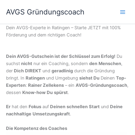
Zum
AVGS Gründungscoach
Inhalt
springen
Dein AVGS-Experte in Ratingen – Starte JETZT mit 100%
Förderung und dem richtigen Coach!
Dein AVGS-Gutschein ist der Schlüssel zum Erfolg!
Du
suchst
nicht
nur ein Coaching, sondern
den
Menschen
,
der
Dich
DIREKT
und
geradlinig
durch die Gründung
bringt. In
Ratingen
und Umgebung
siehst Du
Deinen
Top-
Experten
:
Rainer Zellekens
– ein
AVGS-Gründungscoach
,
dessen
Know-how
Du
spürst
.
Er
hat den
Fokus
auf
Deinen
schnellen
Start
und
Deine
nachhaltige
Umsetzungskraft
.
Die Kompetenz des Coaches