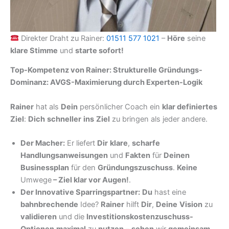
Direkter Draht zu Rainer:
01511 577 1021
–
Höre
seine
klare Stimme
und
starte sofort!
Top-Kompetenz von Rainer: Strukturelle Gründungs-
Dominanz: AVGS-Maximierung durch Experten-Logik
Rainer
hat als
Dein
persönlicher Coach ein
klar definiertes
Ziel
:
Dich
schneller
ins
Ziel
zu bringen als jeder andere.
Der Macher:
Er liefert
Dir
klare
,
scharfe
Handlungsanweisungen
und
Fakten
für
Deinen
Businessplan
für den
Gründungszuschuss
.
Keine
Umwege
–
Ziel klar vor Augen!
.
Der Innovative Sparringspartner:
Du
hast eine
bahnbrechende
Idee?
Rainer
hilft
Dir
,
Deine
Vision
zu
validieren
und die
Investitionskostenzuschuss-
Optionen
maximal
zu
nutzen
–
sehen
wir
gemeinsam