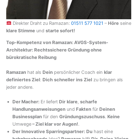
Direkter Draht zu Ramazan:
01511 577 1021
–
Höre
seine
klare Stimme
und
starte sofort!
Top-Kompetenz von Ramazan: AVGS-System-
Architektur: Rechtssichere Gründung ohne
bürokratische Reibung
Ramazan
hat als
Dein
persönlicher Coach ein
klar
definiertes Ziel
:
Dich
schneller
ins
Ziel
zu bringen als
jeder andere.
Der Macher:
Er liefert
Dir
klare
,
scharfe
Handlungsanweisungen
und
Fakten
für
Deinen
Businessplan
für den
Gründungszuschuss
.
Keine
Umwege
–
Ziel klar vor Augen!
.
Der Innovative Sparringspartner:
Du
hast eine
bahnbrechende
Idee?
Ramazan
hilft
Dir
,
Deine
Vision