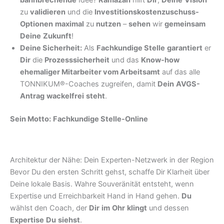
zu
validieren
und die
Investitionskostenzuschuss-
Optionen
maximal
zu
nutzen
–
sehen
wir
gemeinsam
Deine
Zukunft
!
Deine Sicherheit:
Als
Fachkundige Stelle
garantiert
er
Dir
die
Prozesssicherheit
und das
Know-how
ehemaliger Mitarbeiter vom Arbeitsamt
auf das alle
TONNIKUM®-Coaches zugreifen, damit
Dein
AVGS-
Antrag
wackelfrei
steht
.
Sein Motto:
Fachkundige Stelle-Online
Architektur der Nähe: Dein Experten-Netzwerk in der Region
Bevor Du den ersten Schritt gehst, schaffe Dir Klarheit über
Deine lokale Basis. Wahre Souveränität entsteht, wenn
Expertise und Erreichbarkeit Hand in Hand gehen.
Du
wählst den Coach, der
Dir
im
Ohr
klingt
und dessen
Expertise
Du
siehst
.