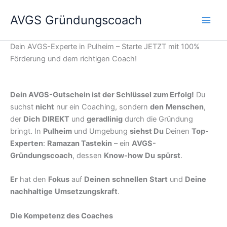
Zum
AVGS Gründungscoach
Inhalt
springen
Dein AVGS-Experte in Pulheim – Starte JETZT mit 100%
Förderung und dem richtigen Coach!
Dein AVGS-Gutschein ist der Schlüssel zum Erfolg!
Du
suchst
nicht
nur ein Coaching, sondern
den
Menschen
,
der
Dich
DIREKT
und
geradlinig
durch die Gründung
bringt. In
Pulheim
und Umgebung
siehst Du
Deinen
Top-
Experten
:
Ramazan Tastekin
– ein
AVGS-
Gründungscoach
, dessen
Know-how
Du
spürst
.
Er
hat den
Fokus
auf
Deinen
schnellen
Start
und
Deine
nachhaltige
Umsetzungskraft
.
Die Kompetenz des Coaches