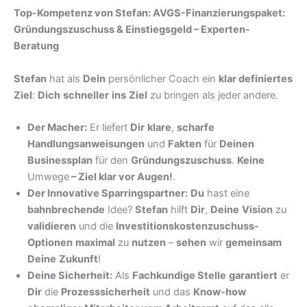
Top-Kompetenz von Stefan: AVGS-Finanzierungspaket:
Gründungszuschuss & Einstiegsgeld – Experten-
Beratung
Stefan
hat als
Dein
persönlicher Coach ein
klar definiertes
Ziel
:
Dich
schneller
ins
Ziel
zu bringen als jeder andere.
Der Macher:
Er liefert
Dir
klare
,
scharfe
Handlungsanweisungen
und
Fakten
für
Deinen
Businessplan
für den
Gründungszuschuss
.
Keine
Umwege
–
Ziel klar vor Augen!
.
Der Innovative Sparringspartner:
Du
hast eine
bahnbrechende
Idee?
Stefan
hilft
Dir
,
Deine
Vision
zu
validieren
und die
Investitionskostenzuschuss-
Optionen
maximal
zu
nutzen
–
sehen
wir
gemeinsam
Deine
Zukunft
!
Deine Sicherheit:
Als
Fachkundige Stelle
garantiert
er
Dir
die
Prozesssicherheit
und das
Know-how