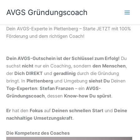
Zum
AVGS Gründungscoach
Inhalt
springen
Dein AVGS-Experte in Plettenberg – Starte JETZT mit 100%
Förderung und dem richtigen Coach!
Dein AVGS-Gutschein ist der Schlüssel zum Erfolg!
Du
suchst
nicht
nur ein Coaching, sondern
den
Menschen
,
der
Dich
DIREKT
und
geradlinig
durch die Gründung
bringt. In
Plettenberg
und Umgebung
siehst Du
Deinen
Top-Experten
:
Stefan Franzen
– ein
AVGS-
Gründungscoach
, dessen
Know-how
Du
spürst
.
Er
hat den
Fokus
auf
Deinen
schnellen
Start
und
Deine
nachhaltige
Umsetzungskraft
.
Die Kompetenz des Coaches