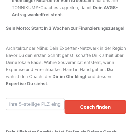
ehemaliger Mitarbeiter vom Arbeitsamt
auf das alle
TONNIKUM®-Coaches zugreifen, damit
Dein
AVGS-
Antrag
wackelfrei
steht
.
Sein Motto:
Start: In 3 Wochen zur Finanzierungszusage!
Architektur der Nähe: Dein Experten-Netzwerk in der Region
Bevor Du den ersten Schritt gehst, schaffe Dir Klarheit über
Deine lokale Basis. Wahre Souveränität entsteht, wenn
Expertise und Erreichbarkeit Hand in Hand gehen.
Du
wählst den Coach, der
Dir
im
Ohr
klingt
und dessen
Expertise
Du
siehst
.
Coach finden
Dein Nächster Schritt: Jetzt Stefan als Deinen Coach