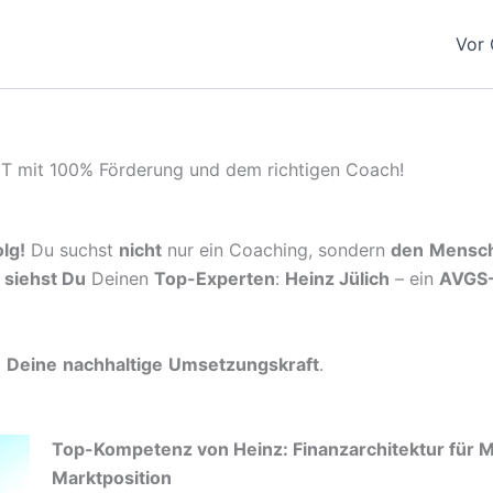
Vor 
ZT mit 100% Förderung und dem richtigen Coach!
lg!
Du suchst
nicht
nur ein Coaching, sondern
den
Mensc
g
siehst Du
Deinen
Top-Experten
:
Heinz Jülich
– ein
AVGS
d
Deine
nachhaltige
Umsetzungskraft
.
Top-Kompetenz von Heinz: Finanzarchitektur für 
Marktposition