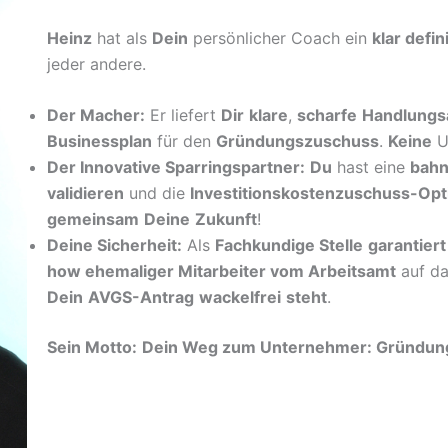
Heinz
hat als
Dein
persönlicher Coach ein
klar defin
jeder andere.
Der Macher:
Er liefert
Dir
klare
,
scharfe
Handlungs
Businessplan
für den
Gründungszuschuss
.
Keine
U
Der Innovative Sparringspartner:
Du
hast eine
bah
validieren
und die
Investitionskostenzuschuss-Opt
gemeinsam
Deine
Zukunft
!
Deine Sicherheit:
Als
Fachkundige Stelle
garantiert
how ehemaliger Mitarbeiter vom Arbeitsamt
auf da
Dein
AVGS-Antrag
wackelfrei
steht
.
Sein Motto:
Dein Weg zum Unternehmer: Gründungs