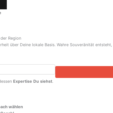
e
 der Region
arheit über Deine lokale Basis. Wahre Souveränität entsteh
dessen
Expertise
Du
siehst
.
Coach wählen