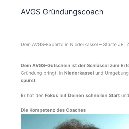
Zum
AVGS Gründungscoach
Inhalt
springen
Dein AVGS-Experte in Niederkassel – Starte JET
Dein AVGS-Gutschein ist der Schlüssel zum Erfo
Gründung bringt. In
Niederkassel
und Umgebun
spürst
.
Er
hat den
Fokus
auf
Deinen
schnellen
Start
un
Die Kompetenz des Coaches