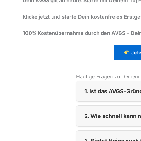
Dein AVGS gilt ab heute. Starte mit Deinem Top
Klicke jetzt
und
starte
Dein
kostenfreies
Erstge
100% Kostenübernahme durch den AVGS
–
Dei
Jetz
Häufige Fragen zu Deinem
1. Ist das AVGS-Grün
2. Wie schnell kann 
3. Bietet Heinz auch