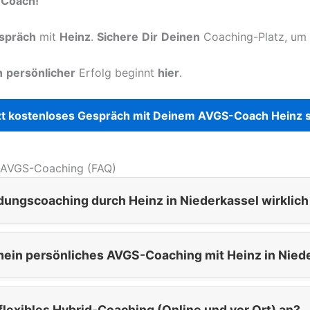
-Coach!
spräch
mit
Heinz
.
Sichere
Dir
Deinen
Coaching-Platz, um
n
persönlicher
Erfolg beginnt
hier
.
t kostenloses Gespräch mit Deinem AVGS-Coach Heinz s
 AVGS-Coaching (FAQ)
dungscoaching durch Heinz in Niederkassel wirklic
mein persönliches AVGS-Coaching mit Heinz in Nied
 flexibles Hybrid-Coaching (Online und vor Ort) an?