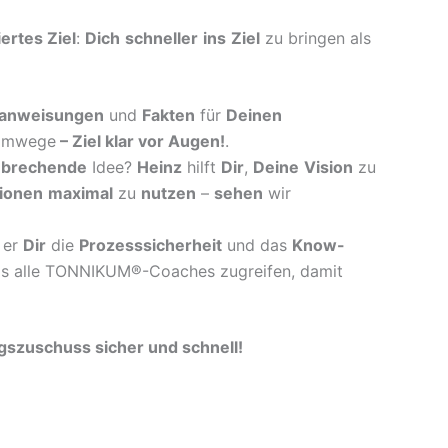
iertes Ziel
:
Dich
schneller
ins
Ziel
zu bringen als
anweisungen
und
Fakten
für
Deinen
mwege
–
Ziel klar vor Augen!
.
nbrechende
Idee?
Heinz
hilft
Dir
,
Deine
Vision
zu
ionen
maximal
zu
nutzen
–
sehen
wir
er
Dir
die
Prozesssicherheit
und das
Know-
s alle TONNIKUM®-Coaches zugreifen, damit
zuschuss sicher und schnell!