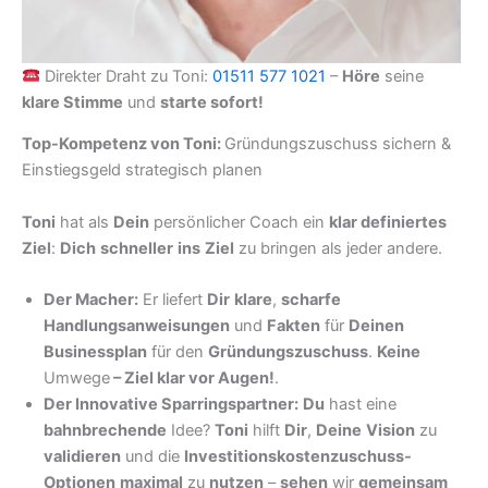
Direkter Draht zu Toni:
01511 577 1021
–
Höre
seine
klare Stimme
und
starte sofort!
Top-Kompetenz von Toni:
Gründungszuschuss sichern &
Einstiegsgeld strategisch planen
Toni
hat als
Dein
persönlicher Coach ein
klar definiertes
Ziel
:
Dich
schneller
ins
Ziel
zu bringen als jeder andere.
Der Macher:
Er liefert
Dir
klare
,
scharfe
Handlungsanweisungen
und
Fakten
für
Deinen
Businessplan
für den
Gründungszuschuss
.
Keine
Umwege
–
Ziel klar vor Augen!
.
Der Innovative Sparringspartner:
Du
hast eine
bahnbrechende
Idee?
Toni
hilft
Dir
,
Deine
Vision
zu
validieren
und die
Investitionskostenzuschuss-
Optionen
maximal
zu
nutzen
–
sehen
wir
gemeinsam