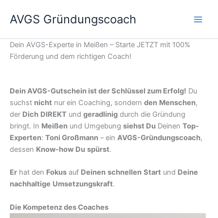
Zum
AVGS Gründungscoach
Inhalt
springen
Dein AVGS-Experte in Meißen – Starte JETZT mit 100%
Förderung und dem richtigen Coach!
Dein AVGS-Gutschein ist der Schlüssel zum Erfolg!
Du
suchst
nicht
nur ein Coaching, sondern
den
Menschen
,
der
Dich
DIREKT
und
geradlinig
durch die Gründung
bringt. In
Meißen
und Umgebung
siehst Du
Deinen
Top-
Experten
:
Toni Großmann
– ein
AVGS-Gründungscoach
,
dessen
Know-how
Du
spürst
.
Er
hat den
Fokus
auf
Deinen
schnellen
Start
und
Deine
nachhaltige
Umsetzungskraft
.
Die Kompetenz des Coaches