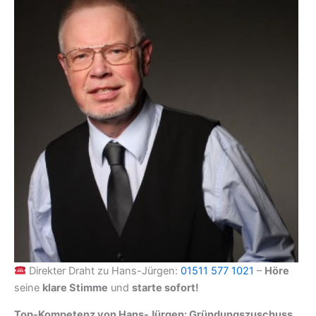
Direkter Draht zu Hans-Jürgen:
01511 577 1021
–
Höre
seine
klare Stimme
und
starte sofort!
Top-Kompetenz von Hans-Jürgen: Gründungszuschuss