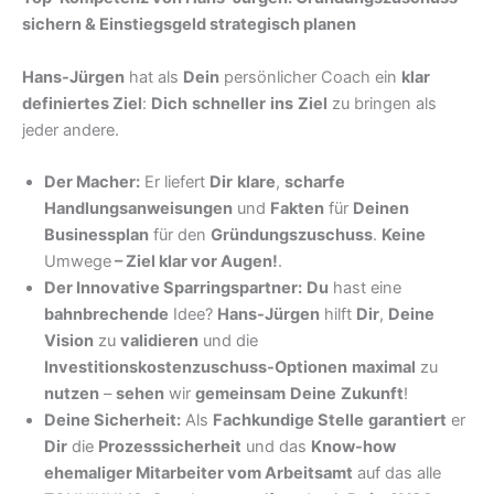
sichern & Einstiegsgeld strategisch planen
Hans-Jürgen
hat als
Dein
persönlicher Coach ein
klar
definiertes Ziel
:
Dich
schneller
ins
Ziel
zu bringen als
jeder andere.
Der Macher:
Er liefert
Dir
klare
,
scharfe
Handlungsanweisungen
und
Fakten
für
Deinen
Businessplan
für den
Gründungszuschuss
.
Keine
Umwege
–
Ziel klar vor Augen!
.
Der Innovative Sparringspartner:
Du
hast eine
bahnbrechende
Idee?
Hans-Jürgen
hilft
Dir
,
Deine
Vision
zu
validieren
und die
Investitionskostenzuschuss-Optionen
maximal
zu
nutzen
–
sehen
wir
gemeinsam
Deine
Zukunft
!
Deine Sicherheit:
Als
Fachkundige Stelle
garantiert
er
Dir
die
Prozesssicherheit
und das
Know-how
ehemaliger Mitarbeiter vom Arbeitsamt
auf das alle