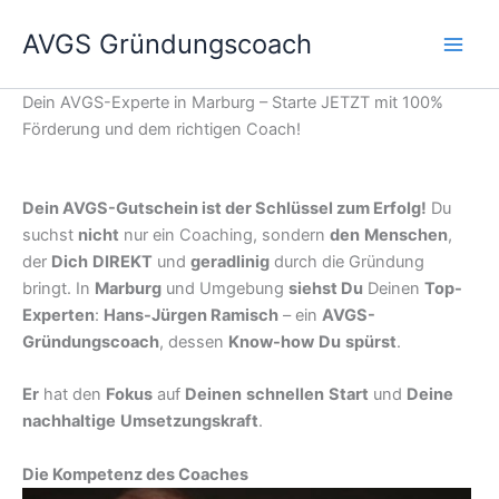
Zum
AVGS Gründungscoach
Inhalt
springen
Dein AVGS-Experte in Marburg – Starte JETZT mit 100%
Förderung und dem richtigen Coach!
Dein AVGS-Gutschein ist der Schlüssel zum Erfolg!
Du
suchst
nicht
nur ein Coaching, sondern
den
Menschen
,
der
Dich
DIREKT
und
geradlinig
durch die Gründung
bringt. In
Marburg
und Umgebung
siehst Du
Deinen
Top-
Experten
:
Hans-Jürgen Ramisch
– ein
AVGS-
Gründungscoach
, dessen
Know-how
Du
spürst
.
Er
hat den
Fokus
auf
Deinen
schnellen
Start
und
Deine
nachhaltige
Umsetzungskraft
.
Die Kompetenz des Coaches