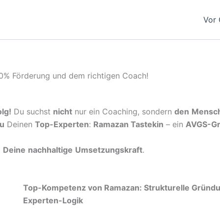
Vor 
00% Förderung und dem richtigen Coach!
lg!
Du suchst
nicht
nur ein Coaching, sondern
den
Mensc
Du
Deinen
Top-Experten
:
Ramazan Tastekin
– ein
AVGS-Gr
d
Deine
nachhaltige
Umsetzungskraft
.
Top-Kompetenz von Ramazan: Strukturelle Grün
Experten-Logik