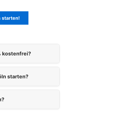
n
starten!
 kostenfrei?
ln starten?
n?