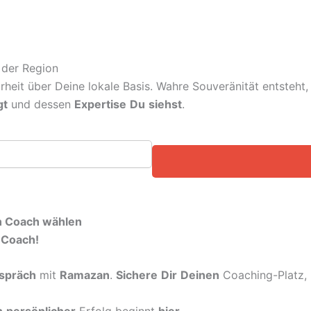
 der Region
arheit über Deine lokale Basis. Wahre Souveränität entsteh
gt
und dessen
Expertise
Du
siehst
.
en Coach wählen
-Coach!
spräch
mit
Ramazan
.
Sichere
Dir
Deinen
Coaching-Platz
n
persönlicher
Erfolg beginnt
hier
.