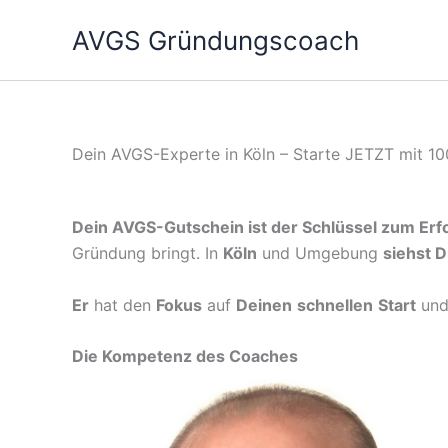
Zum
AVGS Gründungscoach
Inhalt
springen
Dein AVGS-Experte in Köln – Starte JETZT mit 1
Dein AVGS-Gutschein ist der Schlüssel zum Erfo
Gründung bringt. In
Köln
und Umgebung
siehst 
Er
hat den
Fokus
auf
Deinen
schnellen
Start
un
Die Kompetenz des Coaches