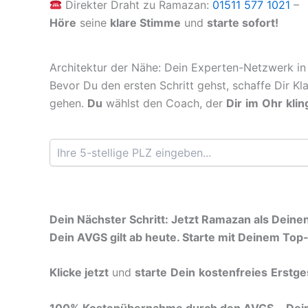
Direkter Draht zu Ramazan:
01511 577 1021
–
Höre
seine
klare Stimme
und
starte sofort!
Architektur der Nähe: Dein Experten-Netzwerk in
Bevor Du den ersten Schritt gehst, schaffe Dir Kl
gehen.
Du
wählst den Coach, der
Dir
im
Ohr
klin
Dein Nächster Schritt: Jetzt Ramazan als Dein
Dein AVGS gilt ab heute. Starte mit Deinem Top
Klicke jetzt
und
starte
Dein
kostenfreies
Erstge
100% Kostenübernahme durch den AVGS
–
Dei