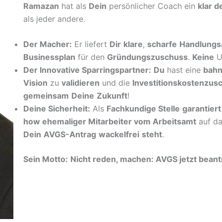
Ramazan
hat als
Dein
persönlicher Coach ein
klar d
als jeder andere.
Der Macher:
Er liefert
Dir
klare
,
scharfe
Handlungs
Businessplan
für den
Gründungszuschuss
.
Keine
U
Der Innovative Sparringspartner:
Du
hast eine
bah
Vision
zu
validieren
und die
Investitionskostenzus
gemeinsam
Deine
Zukunft
!
Deine Sicherheit:
Als
Fachkundige Stelle
garantiert
how ehemaliger Mitarbeiter vom Arbeitsamt
auf da
Dein
AVGS-Antrag
wackelfrei
steht
.
Sein Motto:
Nicht reden, machen: AVGS jetzt bean