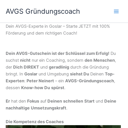
Zum
AVGS Gründungscoach
Inhalt
springen
Dein AVGS-Experte in Goslar – Starte JETZT mit 100%
Förderung und dem richtigen Coach!
Dein AVGS-Gutschein ist der Schlüssel zum Erfolg!
Du
suchst
nicht
nur ein Coaching, sondern
den
Menschen
,
der
Dich
DIREKT
und
geradlinig
durch die Gründung
bringt. In
Goslar
und Umgebung
siehst Du
Deinen
Top-
Experten
:
Peter Neinert
– ein
AVGS-Gründungscoach
,
dessen
Know-how
Du
spürst
.
Er
hat den
Fokus
auf
Deinen
schnellen
Start
und
Deine
nachhaltige
Umsetzungskraft
.
Die Kompetenz des Coaches