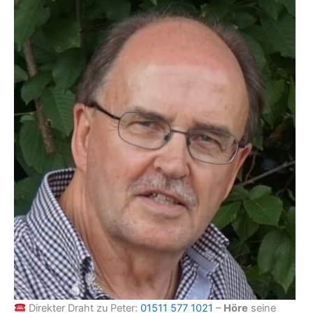
Direkter Draht zu Peter:
01511 577 1021
–
Höre
seine