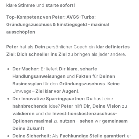
klare Stimme
und
starte sofort!
Top-Kompetenz von Peter: AVGS-Turbo:
Gründungszuschuss & Einstiegsgeld – maximal
ausschöpfen
Peter
hat als
Dein
persönlicher Coach ein
klar definiertes
Ziel
:
Dich
schneller
ins
Ziel
zu bringen als jeder andere.
Der Macher:
Er liefert
Dir
klare
,
scharfe
Handlungsanweisungen
und
Fakten
für
Deinen
Businessplan
für den
Gründungszuschuss
.
Keine
Umwege
–
Ziel klar vor Augen!
.
Der Innovative Sparringspartner:
Du
hast eine
bahnbrechende
Idee?
Peter
hilft
Dir
,
Deine
Vision
zu
validieren
und die
Investitionskostenzuschuss-
Optionen
maximal
zu
nutzen
–
sehen
wir
gemeinsam
Deine
Zukunft
!
Deine Sicherheit:
Als
Fachkundige Stelle
garantiert
er