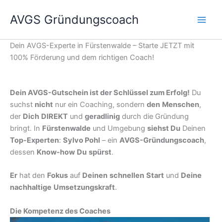
Zum
AVGS Gründungscoach
Inhalt
springen
Dein AVGS-Experte in Fürstenwalde – Starte JETZT mit
100% Förderung und dem richtigen Coach!
Dein AVGS-Gutschein ist der Schlüssel zum Erfolg!
Du
suchst
nicht
nur ein Coaching, sondern
den
Menschen
,
der
Dich
DIREKT
und
geradlinig
durch die Gründung
bringt. In
Fürstenwalde
und Umgebung
siehst Du
Deinen
Top-Experten
:
Sylvo Pohl
– ein
AVGS-Gründungscoach
,
dessen
Know-how
Du
spürst
.
Er
hat den
Fokus
auf
Deinen
schnellen
Start
und
Deine
nachhaltige
Umsetzungskraft
.
Die Kompetenz des Coaches