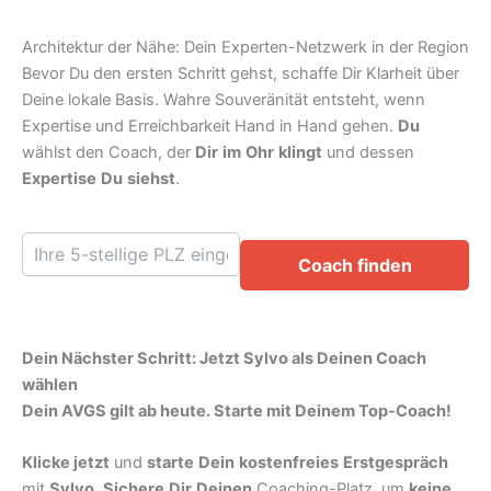
Architektur der Nähe: Dein Experten-Netzwerk in der Region
Bevor Du den ersten Schritt gehst, schaffe Dir Klarheit über
Deine lokale Basis. Wahre Souveränität entsteht, wenn
Expertise und Erreichbarkeit Hand in Hand gehen.
Du
wählst den Coach, der
Dir
im
Ohr
klingt
und dessen
Expertise
Du
siehst
.
Coach finden
Dein Nächster Schritt: Jetzt Sylvo als Deinen Coach
wählen
Dein AVGS gilt ab heute. Starte mit Deinem Top-Coach!
Klicke jetzt
und
starte
Dein
kostenfreies
Erstgespräch
mit
Sylvo
.
Sichere
Dir
Deinen
Coaching-Platz, um
keine