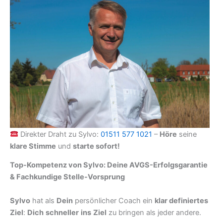
Direkter Draht zu Sylvo:
01511 577 1021
–
Höre
seine
klare Stimme
und
starte sofort!
Top-Kompetenz von Sylvo: Deine AVGS-Erfolgsgarantie
& Fachkundige Stelle-Vorsprung
Sylvo
hat als
Dein
persönlicher Coach ein
klar definiertes
Ziel
:
Dich
schneller
ins
Ziel
zu bringen als jeder andere.