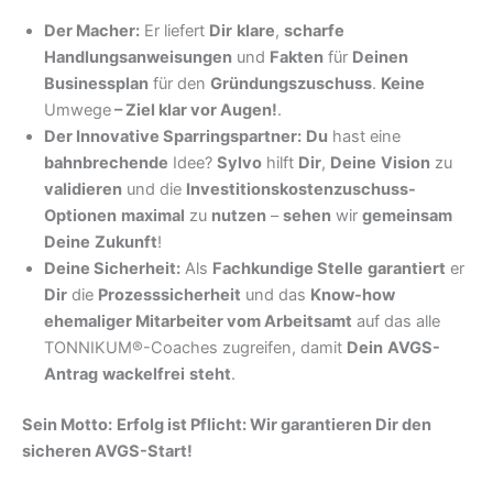
Der Macher:
Er liefert
Dir
klare
,
scharfe
Handlungsanweisungen
und
Fakten
für
Deinen
Businessplan
für den
Gründungszuschuss
.
Keine
Umwege
–
Ziel klar vor Augen!
.
Der Innovative Sparringspartner:
Du
hast eine
bahnbrechende
Idee?
Sylvo
hilft
Dir
,
Deine
Vision
zu
validieren
und die
Investitionskostenzuschuss-
Optionen
maximal
zu
nutzen
–
sehen
wir
gemeinsam
Deine
Zukunft
!
Deine Sicherheit:
Als
Fachkundige Stelle
garantiert
er
Dir
die
Prozesssicherheit
und das
Know-how
ehemaliger Mitarbeiter vom Arbeitsamt
auf das alle
TONNIKUM®-Coaches zugreifen, damit
Dein
AVGS-
Antrag
wackelfrei
steht
.
Sein Motto:
Erfolg ist Pflicht: Wir garantieren Dir den
sicheren AVGS-Start!