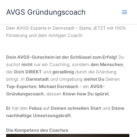
Zum
AVGS Gründungscoach
Inhalt
springen
Dein AVGS-Experte in Darmstadt – Starte JETZT mit 100%
Förderung und dem richtigen Coach!
Dein AVGS-Gutschein ist der Schlüssel zum Erfolg!
Du
suchst
nicht
nur ein Coaching, sondern
den
Menschen
,
der
Dich
DIREKT
und
geradlinig
durch die Gründung
bringt. In
Darmstadt
und Umgebung
siehst Du
Deinen
Top-Experten
:
Michael Dernbach
– ein
AVGS-
Gründungscoach
, dessen
Know-how
Du
spürst
.
Er
hat den
Fokus
auf
Deinen
schnellen
Start
und
Deine
nachhaltige
Umsetzungskraft
.
Die Kompetenz des Coaches