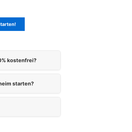
tarten!
0% kostenfrei?
heim starten?