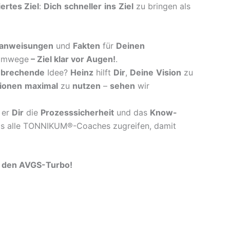
iertes Ziel
:
Dich
schneller
ins
Ziel
zu bringen als
anweisungen
und
Fakten
für
Deinen
mwege
–
Ziel klar vor Augen!
.
nbrechende
Idee?
Heinz
hilft
Dir
,
Deine
Vision
zu
ionen
maximal
zu
nutzen
–
sehen
wir
er
Dir
die
Prozesssicherheit
und das
Know-
s alle TONNIKUM®-Coaches zugreifen, damit
T den AVGS-Turbo!