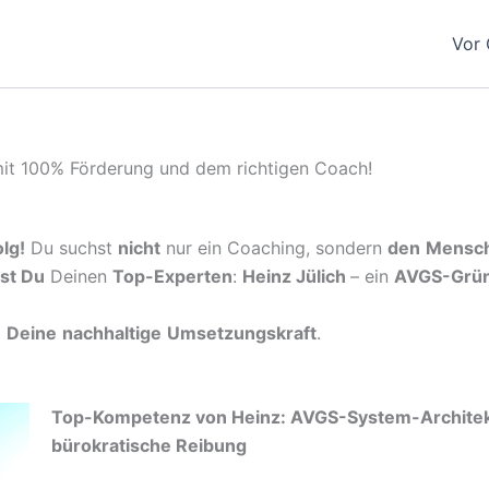
Vor 
it 100% Förderung und dem richtigen Coach!
lg!
Du suchst
nicht
nur ein Coaching, sondern
den
Mensc
st Du
Deinen
Top-Experten
:
Heinz Jülich
– ein
AVGS-Grü
d
Deine
nachhaltige
Umsetzungskraft
.
Top-Kompetenz von Heinz: AVGS-System-Architek
bürokratische Reibung