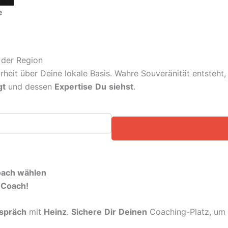
e
 der Region
arheit über Deine lokale Basis. Wahre Souveränität entsteh
gt
und dessen
Expertise
Du
siehst
.
Coach wählen
-Coach!
spräch
mit
Heinz
.
Sichere
Dir
Deinen
Coaching-Platz, um