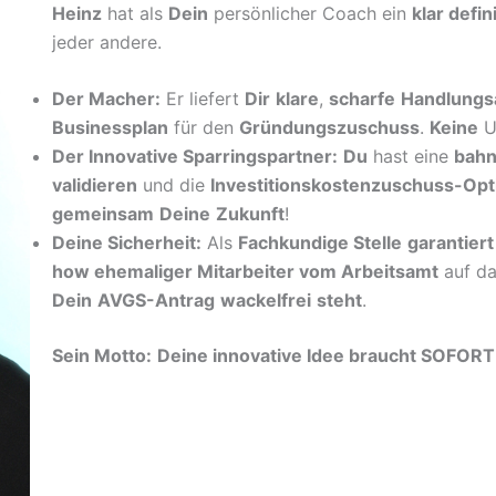
Heinz
hat als
Dein
persönlicher Coach ein
klar defin
jeder andere.
Der Macher:
Er liefert
Dir
klare
,
scharfe
Handlungs
Businessplan
für den
Gründungszuschuss
.
Keine
U
Der Innovative Sparringspartner:
Du
hast eine
bah
validieren
und die
Investitionskostenzuschuss-Opt
gemeinsam
Deine
Zukunft
!
Deine Sicherheit:
Als
Fachkundige Stelle
garantiert
how ehemaliger Mitarbeiter vom Arbeitsamt
auf da
Dein
AVGS-Antrag
wackelfrei
steht
.
Sein Motto:
Deine innovative Idee braucht SOFOR