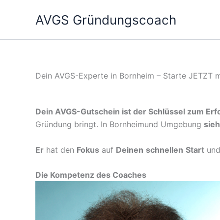
Zum
AVGS Gründungscoach
Inhalt
springen
Dein AVGS-Experte in Bornheim – Starte JETZT m
Dein AVGS-Gutschein ist der Schlüssel zum Erfo
Gründung bringt. In Bornheimund Umgebung
sieh
Er
hat den
Fokus
auf
Deinen
schnellen
Start
un
Die Kompetenz des Coaches