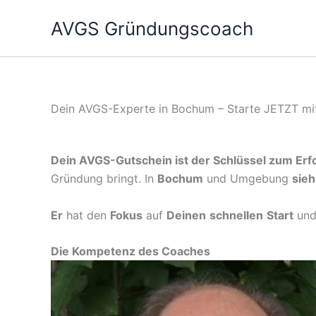
Zum
AVGS Gründungscoach
Inhalt
springen
Dein AVGS-Experte in Bochum – Starte JETZT mi
Dein AVGS-Gutschein ist der Schlüssel zum Erfo
Gründung bringt. In
Bochum
und Umgebung
sieh
Er
hat den
Fokus
auf
Deinen
schnellen
Start
un
Die Kompetenz des Coaches