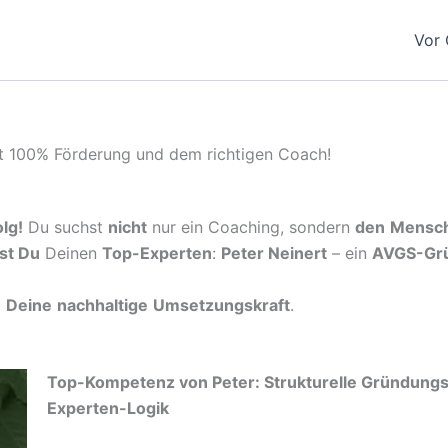
Vor 
t 100% Förderung und dem richtigen Coach!
lg!
Du suchst
nicht
nur ein Coaching, sondern
den
Mensc
st Du
Deinen
Top-Experten
:
Peter Neinert
– ein
AVGS-Gr
d
Deine
nachhaltige
Umsetzungskraft
.
Top-Kompetenz von Peter: Strukturelle Gründun
Experten-Logik