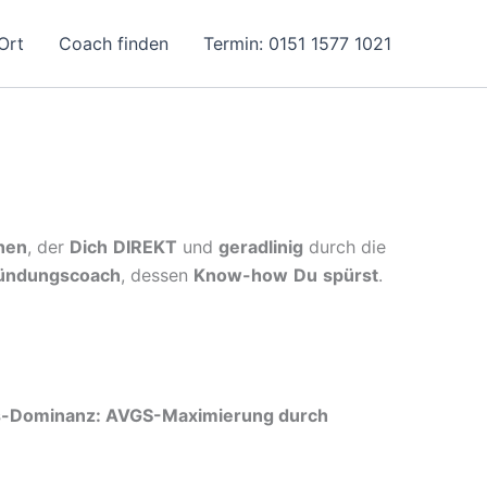
Ort
Coach finden
Termin: 0151 1577 1021
hen
, der
Dich
DIREKT
und
geradlinig
durch die
ündungscoach
, dessen
Know-how
Du
spürst
.
gs-Dominanz: AVGS-Maximierung durch