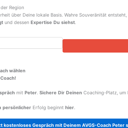
 der Region
arheit über Deine lokale Basis. Wahre Souveränität entsteh
gt
und dessen
Expertise
Du
siehst
.
Coach wählen
-Coach!
spräch
mit
Peter
.
Sichere
Dir
Deinen
Coaching-Platz, um
n
persönlicher
Erfolg beginnt
hier
.
t kostenloses Gespräch mit Deinem AVGS-Coach Peter s