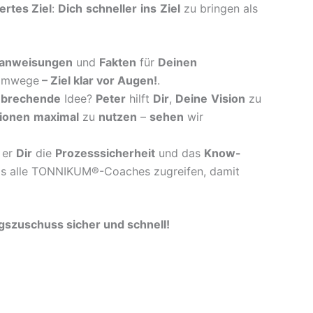
iertes Ziel
:
Dich
schneller
ins
Ziel
zu bringen als
anweisungen
und
Fakten
für
Deinen
mwege
–
Ziel klar vor Augen!
.
nbrechende
Idee?
Peter
hilft
Dir
,
Deine
Vision
zu
ionen
maximal
zu
nutzen
–
sehen
wir
er
Dir
die
Prozesssicherheit
und das
Know-
s alle TONNIKUM®-Coaches zugreifen, damit
zuschuss sicher und schnell!