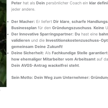
Peter
hat als
Dein
persönlicher Coach ein
klar defin
jeder andere.
Der Macher:
Er liefert
Dir
klare
,
scharfe
Handlungs
Businessplan
für den
Gründungszuschuss
.
Keine
U
Der Innovative Sparringspartner:
Du
hast eine
bah
validieren
und die
Investitionskostenzuschuss-Opt
gemeinsam
Deine
Zukunft
!
Deine Sicherheit:
Als
Fachkundige Stelle
garantiert
how ehemaliger Mitarbeiter vom Arbeitsamt
auf da
Dein
AVGS-Antrag
wackelfrei
steht
.
Sein Motto:
Dein Weg zum Unternehmer: Gründungs
e