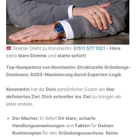
Direkter Draht zu Konstantin:
01511 577 1021
–
Höre
seine
klare Stimme
und
starte sofort!
Top-Kompetenz von Konstantin: Strukturelle Gründungs-
Dominanz: AVGS-Maximierung durch Experten-Logik
Konstantin
hat als
Dein
persönlicher Coach ein
klar
definiertes Ziel
:
Dich
schneller
ins
Ziel
zu bringen als
jeder andere.
Der Macher:
Er liefert
Dir
klare
,
scharfe
Handlungsanweisungen
und
Fakten
für
Deinen
Businessplan
für den
Gründungszuschuss
.
Keine