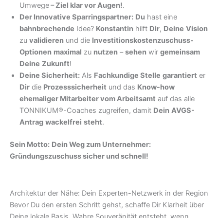
Umwege
–
Ziel klar vor Augen!
.
Der Innovative Sparringspartner:
Du
hast eine
bahnbrechende
Idee?
Konstantin
hilft
Dir
,
Deine
Vision
zu
validieren
und die
Investitionskostenzuschuss-
Optionen
maximal
zu
nutzen
–
sehen
wir
gemeinsam
Deine
Zukunft
!
Deine Sicherheit:
Als
Fachkundige Stelle
garantiert
er
Dir
die
Prozesssicherheit
und das
Know-how
ehemaliger Mitarbeiter vom Arbeitsamt
auf das alle
TONNIKUM®-Coaches zugreifen, damit
Dein
AVGS-
Antrag
wackelfrei
steht
.
Sein Motto:
Dein Weg zum Unternehmer:
Gründungszuschuss sicher und schnell!
Architektur der Nähe: Dein Experten-Netzwerk in der Region
Bevor Du den ersten Schritt gehst, schaffe Dir Klarheit über
Deine lokale Basis. Wahre Souveränität entsteht, wenn