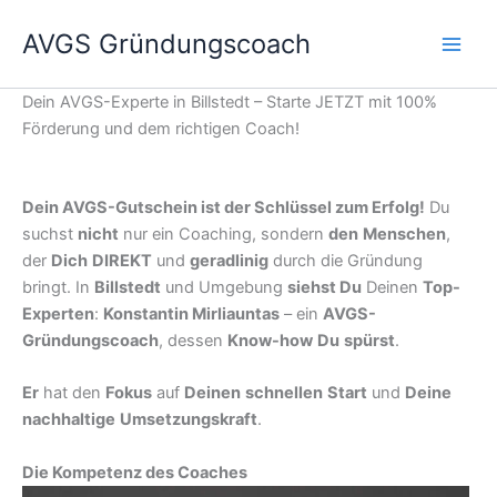
Zum
AVGS Gründungscoach
Inhalt
springen
Dein AVGS-Experte in Billstedt – Starte JETZT mit 100%
Förderung und dem richtigen Coach!
Dein AVGS-Gutschein ist der Schlüssel zum Erfolg!
Du
suchst
nicht
nur ein Coaching, sondern
den
Menschen
,
der
Dich
DIREKT
und
geradlinig
durch die Gründung
bringt. In
Billstedt
und Umgebung
siehst Du
Deinen
Top-
Experten
:
Konstantin Mirliauntas
– ein
AVGS-
Gründungscoach
, dessen
Know-how
Du
spürst
.
Er
hat den
Fokus
auf
Deinen
schnellen
Start
und
Deine
nachhaltige
Umsetzungskraft
.
Die Kompetenz des Coaches