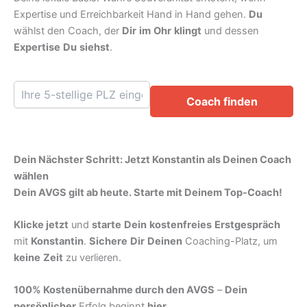
Expertise und Erreichbarkeit Hand in Hand gehen.
Du
wählst den Coach, der
Dir
im
Ohr
klingt
und dessen
Expertise
Du
siehst
.
Coach finden
Dein Nächster Schritt: Jetzt Konstantin als Deinen Coach
wählen
Dein AVGS gilt ab heute. Starte mit Deinem Top-Coach!
Klicke jetzt
und
starte
Dein
kostenfreies
Erstgespräch
mit
Konstantin
.
Sichere
Dir
Deinen
Coaching-Platz, um
keine
Zeit
zu verlieren.
100% Kostenübernahme durch den AVGS
–
Dein
persönlicher
Erfolg beginnt
hier
.