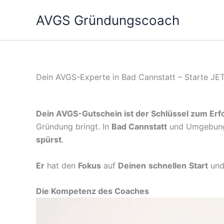
Zum
AVGS Gründungscoach
Inhalt
springen
Dein AVGS-Experte in Bad Cannstatt – Starte JE
Dein AVGS-Gutschein ist der Schlüssel zum Erfo
Gründung bringt. In
Bad Cannstatt
und Umgebu
spürst
.
Er
hat den
Fokus
auf
Deinen
schnellen
Start
un
Die Kompetenz des Coaches