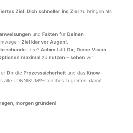
niertes Ziel
:
Dich
schneller
ins
Ziel
zu bringen als
anweisungen
und
Fakten
für
Deinen
mwege
–
Ziel klar vor Augen!
.
nbrechende
Idee?
Achim
hilft
Dir
,
Deine
Vision
Optionen
maximal
zu
nutzen
–
sehen
wir
er
Dir
die
Prozesssicherheit
und das
Know-
s alle TONNIKUM®-Coaches zugreifen, damit
tragen, morgen gründen!