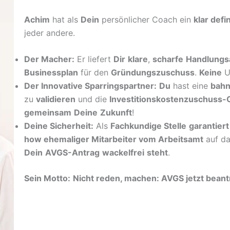
Achim
hat als
Dein
persönlicher Coach ein
klar defi
jeder andere.
Der Macher:
Er liefert
Dir
klare
,
scharfe
Handlungs
Businessplan
für den
Gründungszuschuss
.
Keine
U
Der Innovative Sparringspartner:
Du
hast eine
bah
zu
validieren
und die
Investitionskostenzuschuss-
gemeinsam
Deine
Zukunft
!
Deine Sicherheit:
Als
Fachkundige Stelle
garantiert
how ehemaliger Mitarbeiter vom Arbeitsamt
auf da
Dein
AVGS-Antrag
wackelfrei
steht
.
Sein Motto:
Nicht reden, machen: AVGS jetzt bean