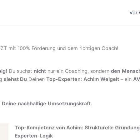
Vor 
TZT mit 100% Förderung und dem richtigen Coach!
lg!
Du suchst
nicht
nur ein Coaching, sondern
den
Mensc
ng
siehst Du
Deinen
Top-Experten
:
Achim Weigelt
– ein
AV
d
Deine
nachhaltige
Umsetzungskraft
.
Top-Kompetenz von Achim: Strukturelle Gründun
Experten-Logik