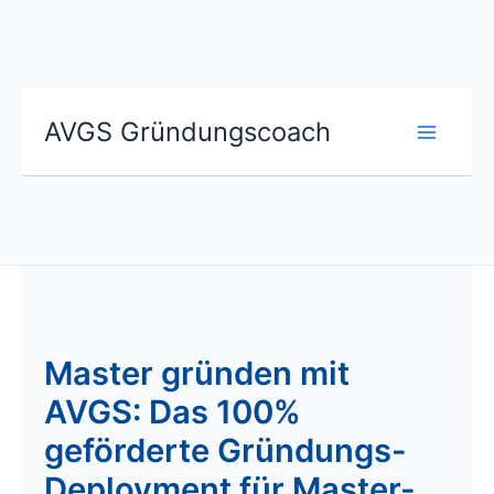
Zum
Inhalt
springen
AVGS Gründungscoach
Master gründen mit
AVGS: Das 100%
geförderte Gründungs-
Deployment für Master-